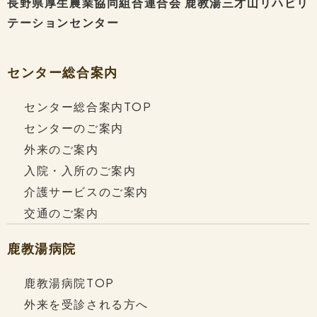
長野県厚生農業協同組合連合会
鹿教湯三才山リハビリ
テーションセンター
ともにあゆむリハビリテーションを提供します。
センター総合案内
鹿教湯三才山（かけゆみさやま）リハビリテーションセ
センター総合案内TOP
ンターは、長野県上田市にある、
センターのご案内
豊かな自然に囲まれたリハビリテーション専門の医療・
外来のご案内
福祉施設です。
入院・入所のご案内
医師や看護師・介護福祉士、理学療法士（PT）、作業
介護サービスのご案内
療法士（OT）、言語聴覚士（ST）などの専門職がチー
交通のご案内
ムを組み、
充実した専門スタッフで先進的なリハビリテーション・
鹿教湯病院
医療を提供します。
病院機能だけでなく、介護老人保健施設や在宅復帰支援
鹿教湯病院TOP
など、医療・保健・福祉が一体となったケア体制で地域
外来を受診される方へ