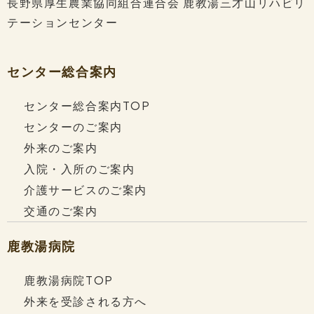
長野県厚生農業協同組合連合会
鹿教湯三才山リハビリ
・タイトル 『LSVT-BIG® 施工前後でのOff
テーションセンター
時間の変化量の検討』
・内容は、
　LSVTーBIG施行による運動機能の改善につ
センター総合案内
いては報告がありますが、オフ時間の変化に
ついては報告が少ない　のが現状です。その
センター総合案内TOP
ため、LSVT-BIGは運動機能の改善効果のみ
センターのご案内
ならずオフ時間の短縮も得られるかに注目し
外来のご案内
て検討しました。
入院・入所のご案内
　結果については、オフ時間の短縮と運動症
介護サービスのご案内
状や非運動症状の改善がみられました。しか
交通のご案内
し、オフ時間が増加した症例もあり、今後も
オフ時間の関連する因子を含めて検討してい
鹿教湯病院
く必要があるのではないかと考えています。
鹿教湯病院TOP
外来を受診される方へ