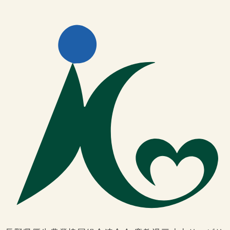
新着情報
2025.06.18
鹿教湯病院
第66回 日本神経学会 学術大会 ポスター
発表（2例）
2025年5月21日～24日にかけて、第66回 日本神経
学会 学術大会が大阪国際会議場にて開催され、当セ
ンターのスタッフが2例のポスター発表しましたの
で紹介いたします。
〈1例目〉　