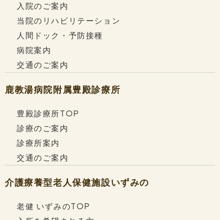
入院のご案内
当院のリハビリテーション
人間ドック・予防接種
〈2例目〉
・タイトル　『LSVT-BIG®により最小可検変
病院案内
化量を超えて歩行機能が改善した
交通のご案内
            患者の心身機能特性』
鹿教湯病院附属
豊殿診療所
・内容は、
  近年、様々な評価尺度における最小可検変化
豊殿診療所TOP
量が注目されています。
診療のご案内
  最小可検変化量とは、測定値の中にどの種類
診療所案内
の誤差が、どの程度混入しているかを検討
交通のご案内
し、測定結果が誤差範囲なのか、介入効果な
のかの判断に有用とされています。本研究で
介護療養型老人保健施設
いずみの
は、LSBT-BIG®施工後の歩行速度の改善
が、最小可検変化量を上回る患者の心身機能
老健 いずみのTOP
特性を検討しました