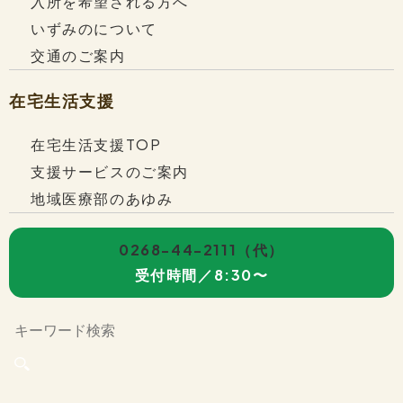
入所を希望される方へ
  結果、認知機能が保たれていあることや、運
いずみのについて
動合併症の程度が軽度であることが、歩行速
交通のご案内
度の改善に影響していることが示唆されまし
た。
在宅生活支援
在宅生活支援TOP
支援サービスのご案内
地域医療部のあゆみ
0268-44-2111
（代）
受付時間／8:30〜