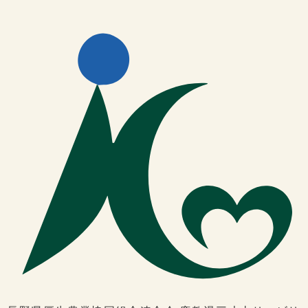
新着情報
鹿教湯病院
豊殿診療所
いずみの
在宅生活
2024.08.21
支援
迷惑行為について
2024年8月21日（水）より迷惑行為について掲載し
ております。詳細については以下をご参照下さい。
迷惑行為について