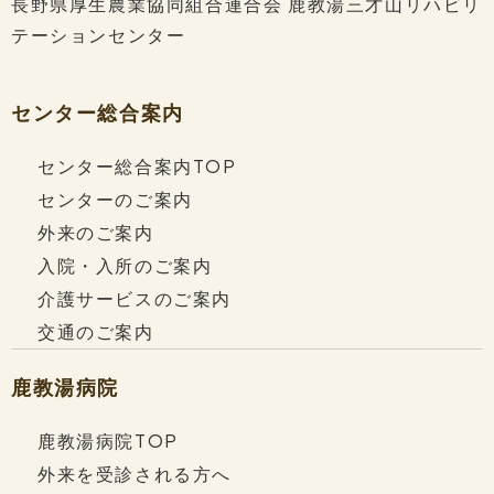
長野県厚生農業協同組合連合会
鹿教湯三才山リハビリ
テーションセンター
前の記事
一覧へ戻る
次の記事
センター総合案内
センター総合案内TOP
センターのご案内
ページトップ
外来のご案内
入院・入所のご案内
長野県厚生農業協同組合連合会
介護サービスのご案内
鹿教湯三才山リハビリテーションセンター
交通のご案内
鹿教湯病院
鹿教湯病院
〒386-0396
長野県上田市鹿教湯温泉1308（鹿教湯病院内）
鹿教湯病院TOP
TEL 0268-44-2111
／
FAX 0268-44-2117
外来を受診される方へ